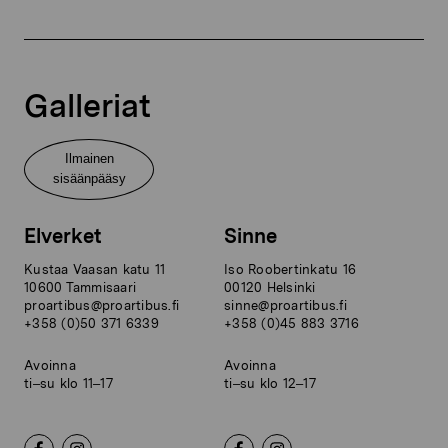
Galleriat
Ilmainen
sisäänpääsy
Elverket
Sinne
Kustaa Vaasan katu 11
Iso Roobertinkatu 16
10600 Tammisaari
00120 Helsinki
proartibus@proartibus.fi
sinne@proartibus.fi
+358 (0)50 371 6339
+358 (0)45 883 3716
Avoinna
Avoinna
ti–su klo 11–17
ti–su klo 12–17