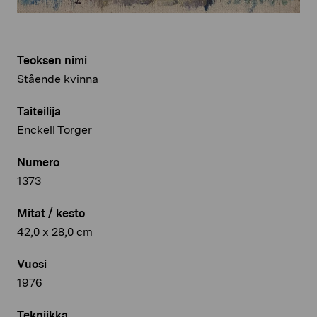
Teoksen nimi
Stående kvinna
Taiteilija
Enckell Torger
Numero
1373
Mitat / kesto
42,0 x 28,0 cm
Vuosi
1976
Tekniikka