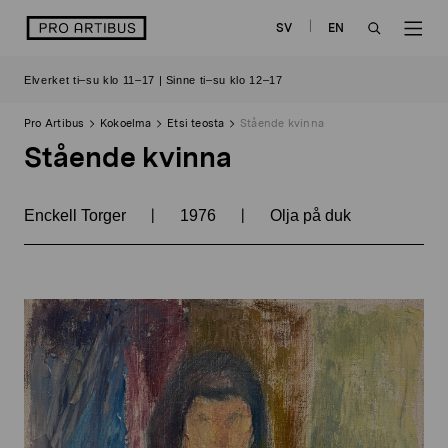
Siirry
logo
SV
EN
sisältöön
OPEN
OP
Elverket ti–su klo 11–17 | Sinne ti–su klo 12–17
SEARCH
NAV
Pro Artibus
Kokoelma
Etsi teosta
Stående kvinna
Stående kvinna
|
|
Enckell Torger
1976
Olja på duk