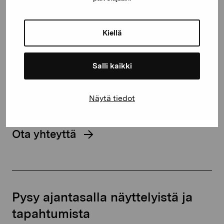
Pro Artibus -säätiö
Kustaa Vaasan katu 11
Kiellä
10600 Tammisaari
proartibus@proartibus.fi
Salli kaikki
+358 (0)50 371 6339
Näytä tiedot
Ota yhteyttä
Pysy ajantasalla näyttelyistä ja
tapahtumista