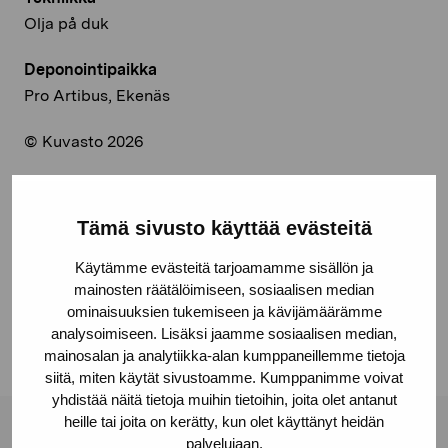
Olja på duk
Deponointipaikka
Pro Artibus, Ekenäs
© Kuvasto 2026
Tämä sivusto käyttää evästeitä
Jaa:
Käytämme evästeitä tarjoamamme sisällön ja
Facebook
mainosten räätälöimiseen, sosiaalisen median
ominaisuuksien tukemiseen ja kävijämäärämme
Linkedin
analysoimiseen. Lisäksi jaamme sosiaalisen median,
mainosalan ja analytiikka-alan kumppaneillemme tietoja
siitä, miten käytät sivustoamme. Kumppanimme voivat
yhdistää näitä tietoja muihin tietoihin, joita olet antanut
heille tai joita on kerätty, kun olet käyttänyt heidän
palvelujaan.