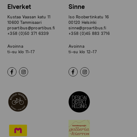
Elverket
Sinne
Kustaa Vaasan katu 11
Iso Roobertinkatu 16
10600 Tammisaari
00120 Helsinki
proartibus@proartibus.fi
sinne@proartibus.fi
+358 (0)50 371 6339
+358 (0)45 883 3716
Avoinna
Avoinna
ti–su klo 11–17
ti–su klo 12–17