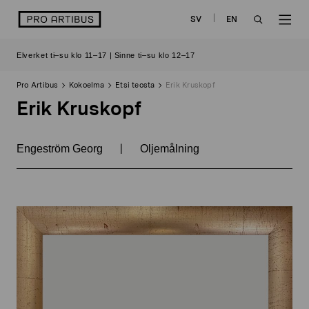
Siirry
logo
SV
EN
sisältöön
OPEN
OP
Elverket ti–su klo 11–17 | Sinne ti–su klo 12–17
SEARCH
NAV
Pro Artibus
Kokoelma
Etsi teosta
Erik Kruskopf
Erik Kruskopf
|
Engeström Georg
Oljemålning