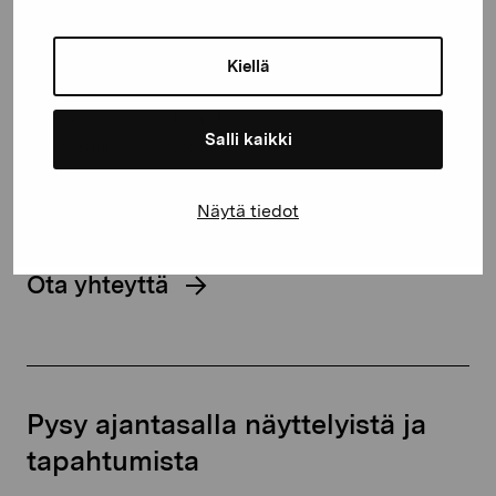
Kustaa Vaasan katu 11
Kiellä
10600 Tammisaari
proartibus@proartibus.fi
Salli kaikki
+358 (0)50 371 6339
Näytä tiedot
Ota yhteyttä
Pysy ajantasalla näyttelyistä ja
tapahtumista