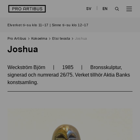
Siirry
logo
SV
EN
sisältöön
OPEN
OP
Elverket ti–su klo 11–17 | Sinne ti–su klo 12–17
SEARCH
NAV
Pro Artibus
Kokoelma
Etsi teosta
Joshua
Joshua
|
|
Weckström Björn
1985
Bronsskulptur,
signerad och numrerad 26/75. Verket tillhör Aktia Banks
konstsamling.