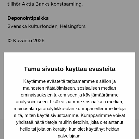
tillhör Aktia Banks konstsamling.
Deponointipaikka
Svenska kulturfonden, Helsingfors
© Kuvasto 2026
Tämä sivusto käyttää evästeitä
Jaa:
Käytämme evästeitä tarjoamamme sisällön ja
Facebook
mainosten räätälöimiseen, sosiaalisen median
Linkedin
ominaisuuksien tukemiseen ja kävijämäärämme
analysoimiseen. Lisäksi jaamme sosiaalisen median,
mainosalan ja analytiikka-alan kumppaneillemme tietoja
siitä, miten käytät sivustoamme. Kumppanimme voivat
yhdistää näitä tietoja muihin tietoihin, joita olet antanut
heille tai joita on kerätty, kun olet käyttänyt heidän
Pro Artibus -säätiö
palvelujaan.