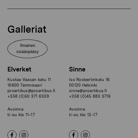
Galleriat
Ilmainen
sisäänpääsy
Elverket
Sinne
Kustaa Vaasan katu 11
Iso Roobertinkatu 16
10600 Tammisaari
00120 Helsinki
proartibus@proartibus.fi
sinne@proartibus.fi
+358 (0)50 371 6339
+358 (0)45 883 3716
Avoinna
Avoinna
ti–su klo 11–17
ti–su klo 12–17