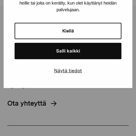
heille tai joita on kerätty, kun olet käyttänyt heidän
palvelujaan.
Pro Artibus -säätiö
Kiellä
Kustaa Vaasan katu 11
10600 Tammisaari
Salli kaikki
proartibus@proartibus.fi
+358 (0)50 371 6339
Näytä tiedot
Ota yhteyttä