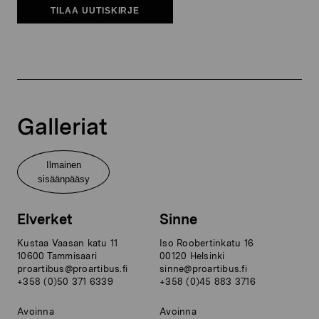
TILAA UUTISKIRJE
Galleriat
Ilmainen
sisäänpääsy
Elverket
Sinne
Kustaa Vaasan katu 11
Iso Roobertinkatu 16
10600 Tammisaari
00120 Helsinki
proartibus@proartibus.fi
sinne@proartibus.fi
+358 (0)50 371 6339
+358 (0)45 883 3716
Avoinna
Avoinna