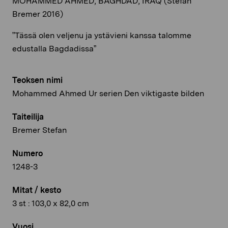
MOHAMMED AHMED, BAGHDAD, IRAQ (Stefan
Bremer 2016)
”Tässä olen veljenu ja ystävieni kanssa talomme
edustalla Bagdadissa”
Teoksen nimi
Mohammed Ahmed Ur serien Den viktigaste bilden
Taiteilija
Bremer Stefan
Numero
1248-3
Mitat / kesto
3 st : 103,0 x 82,0 cm
Vuosi