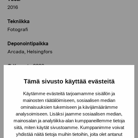
2016
Tekniikka
Fotografi
Deponointipaikka
Arcada, Helsingfors
© Kuvasto 2026
Tämä sivusto käyttää evästeitä
Käytämme evästeitä tarjoamamme sisällön ja
Jaa:
mainosten räätälöimiseen, sosiaalisen median
ominaisuuksien tukemiseen ja kävijämäärämme
Facebook
analysoimiseen. Lisäksi jaamme sosiaalisen median,
Linkedin
mainosalan ja analytiikka-alan kumppaneillemme tietoja
siitä, miten käytät sivustoamme. Kumppanimme voivat
yhdistää näitä tietoja muihin tietoihin, joita olet antanut