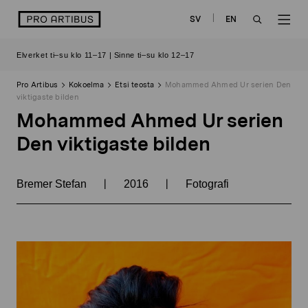
Siirry
logo
SV
EN
sisältöön
OPEN
OP
Elverket ti–su klo 11–17 | Sinne ti–su klo 12–17
SEARCH
NAV
Pro Artibus
Kokoelma
Etsi teosta
Mohammed Ahmed Ur serien Den
viktigaste bilden
Mohammed Ahmed Ur serien
Den viktigaste bilden
|
|
Bremer Stefan
2016
Fotografi