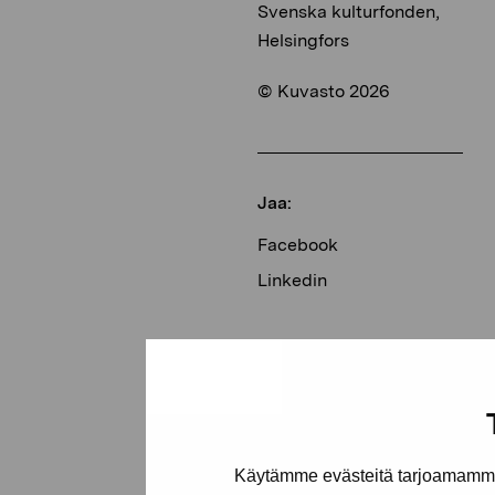
Svenska kulturfonden,
Helsingfors
© Kuvasto 2026
Jaa:
Facebook
Linkedin
Käytämme evästeitä tarjoamamme 