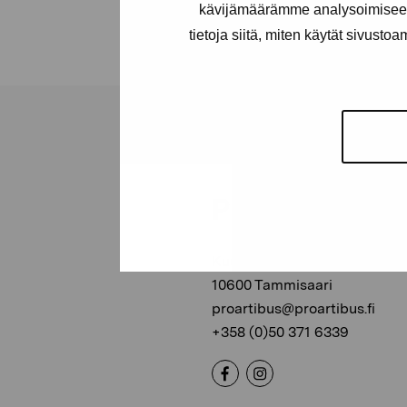
kävijämäärämme analysoimiseen
tietoja siitä, miten käytät sivusto
Pro Artibus -s
Kustaa Vaasan katu 11
10600 Tammisaari
proartibus@proartibus.fi
+358 (0)50 371 6339