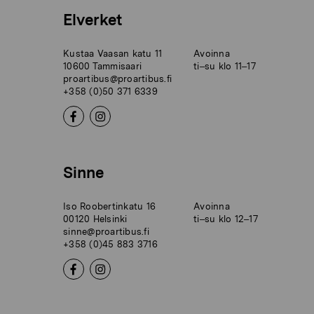
Elverket
Kustaa Vaasan katu 11
Avoinna
10600 Tammisaari
ti–su klo 11–17
proartibus@proartibus.fi
+358 (0)50 371 6339
Sinne
Iso Roobertinkatu 16
Avoinna
00120 Helsinki
ti–su klo 12–17
sinne@proartibus.fi
+358 (0)45 883 3716