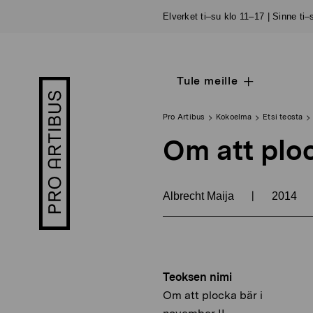
Siirry
Elverket ti–su klo 11–17 | Sinne ti
sisältöön
Tule meille
Open
Pro
sub
Artibus
navigation
logo
Pro Artibus
Kokoelma
Etsi teosta
Om att ploc
|
Albrecht Maija
2014
Teoksen nimi
Om att plocka bär i