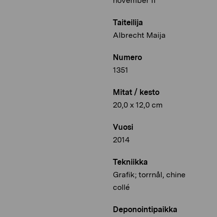
november II
Taiteilija
Albrecht Maija
Numero
1351
Mitat / kesto
20,0 x 12,0 cm
Vuosi
2014
Tekniikka
Grafik; torrnål, chine
collé
Deponointipaikka