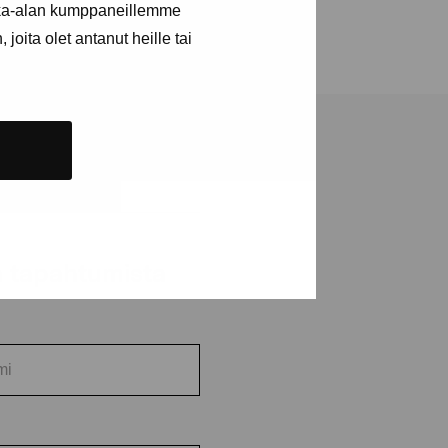
kka-alan kumppaneillemme
joita olet antanut heille tai
ja tapahtumista