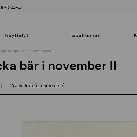
–su klo 12–17
Näyttelyt
Tapahtumat
K
Om att plocka bär i november II
ka bär i november II
|
Grafik; torrnål, chine collé