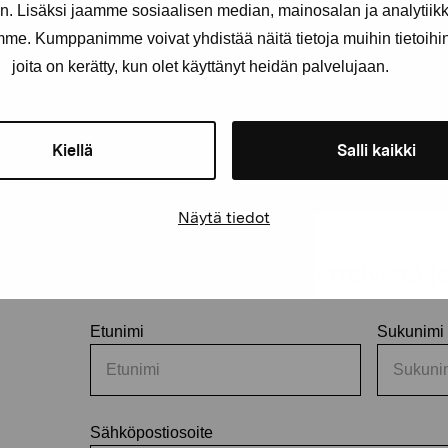
. Lisäksi jaamme sosiaalisen median, mainosalan ja analytii
amme. Kumppanimme voivat yhdistää näitä tietoja muihin tietoihin, 
joita on kerätty, kun olet käyttänyt heidän palvelujaan.
Kiellä
Salli kaikki
Näytä tiedot
äätiö
Pysy ajantasalla näyttelyistä 
Etunimi
Sukunimi
Sähköpostiosoite