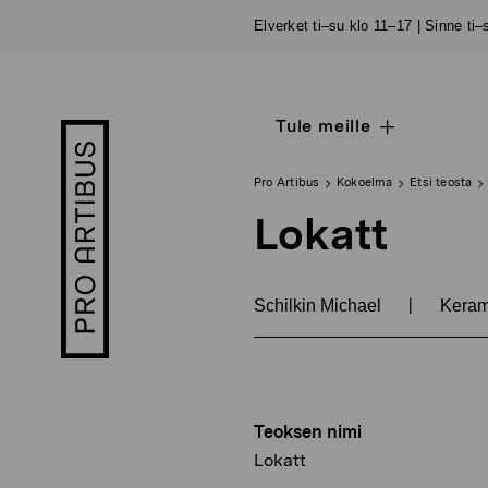
Siirry
Elverket ti–su klo 11–17 | Sinne ti
sisältöön
Tule meille
Open
Pro
sub
Artibus
navigation
logo
Pro Artibus
Kokoelma
Etsi teosta
Lokatt
|
Schilkin Michael
Kerami
Teoksen nimi
Lokatt