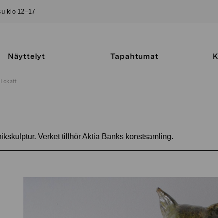
–su klo 12–17
Näyttelyt
Tapahtumat
K
Lokatt
kskulptur. Verket tillhör Aktia Banks konstsamling.