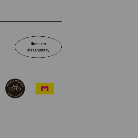
Ilmainen
sisäänpääsy