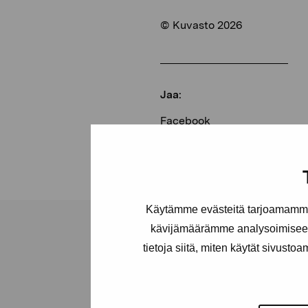
© Kuvasto 2026
Jaa:
Facebook
Linkedin
Käytämme evästeitä tarjoamamme 
kävijämäärämme analysoimiseen
tietoja siitä, miten käytät sivusto
Pro Artibus -s