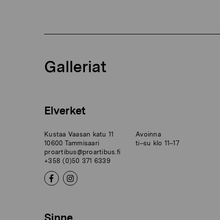
Galleriat
Elverket
Kustaa Vaasan katu 11
Avoinna
10600 Tammisaari
ti–su klo 11–17
proartibus@proartibus.fi
+358 (0)50 371 6339
Sinne