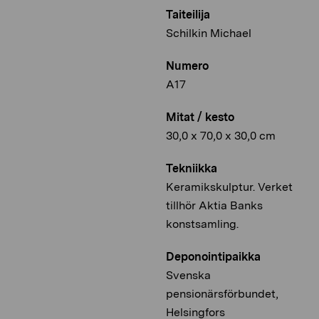
Taiteilija
Schilkin Michael
Numero
A17
Mitat / kesto
30,0 x 70,0 x 30,0 cm
Tekniikka
Keramikskulptur. Verket
tillhör Aktia Banks
konstsamling.
Deponointipaikka
Svenska
pensionärsförbundet,
Helsingfors