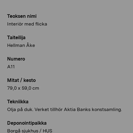
Teoksen nimi
Interiör med flicka
Taiteilija
Hellman Åke
Numero
A11
Mitat / kesto
79,0 x 59,0 cm
Tekniikka
Olja på duk. Verket tillhör Aktia Banks konstsamling.
Deponointipaikka
Borgå sjukhus / HUS