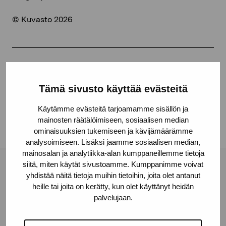
© Kuvasto 2026
Jaa:
Tämä sivusto käyttää evästeitä
Facebook
Linkedin
Käytämme evästeitä tarjoamamme sisällön ja
mainosten räätälöimiseen, sosiaalisen median
ominaisuuksien tukemiseen ja kävijämäärämme
analysoimiseen. Lisäksi jaamme sosiaalisen median,
mainosalan ja analytiikka-alan kumppaneillemme tietoja
siitä, miten käytät sivustoamme. Kumppanimme voivat
Pro Artibus -säätiö
yhdistää näitä tietoja muihin tietoihin, joita olet antanut
heille tai joita on kerätty, kun olet käyttänyt heidän
palvelujaan.
Kustaa Vaasan katu 11
10600 Tammisaari