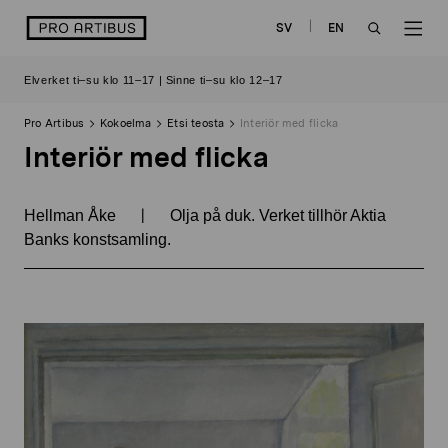
Siirry
logo
SV
EN
sisältöön
OPEN
OP
Elverket ti–su klo 11–17 | Sinne ti–su klo 12–17
SEARCH
NAV
Pro Artibus
Kokoelma
Etsi teosta
Interiör med flicka
Interiör med flicka
|
Hellman Åke
Olja på duk. Verket tillhör Aktia
Banks konstsamling.