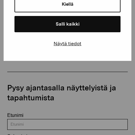
Kiellä
proartibus@proartibus.fi
+358 (0)50 371 6339
Salli kaikki
Näytä tiedot
Ota yhteyttä
Pysy ajantasalla näyttelyistä ja
tapahtumista
Etunimi