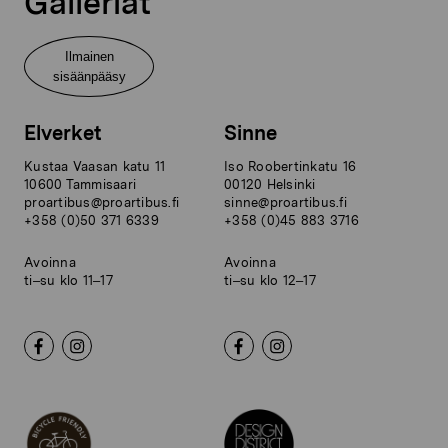
Galleriat
Ilmainen
sisäänpääsy
Elverket
Sinne
Kustaa Vaasan katu 11
Iso Roobertinkatu 16
10600 Tammisaari
00120 Helsinki
proartibus@proartibus.fi
sinne@proartibus.fi
+358 (0)50 371 6339
+358 (0)45 883 3716
Avoinna
Avoinna
ti–su klo 11–17
ti–su klo 12–17