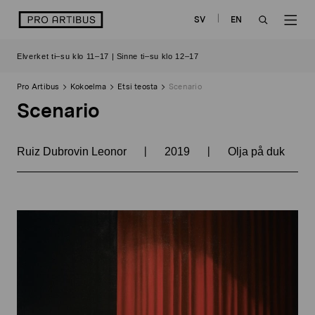
Siirry
logo
SV
EN
sisältöön
OPEN
OP
Elverket ti–su klo 11–17 | Sinne ti–su klo 12–17
SEARCH
NAV
Pro Artibus
Kokoelma
Etsi teosta
Scenario
Scenario
|
|
Ruiz Dubrovin Leonor
2019
Olja på duk