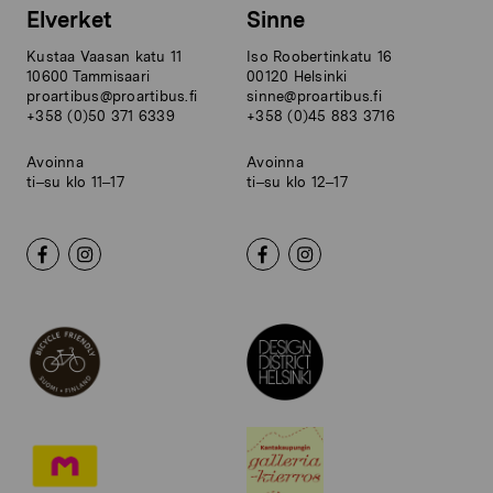
Elverket
Sinne
Kustaa Vaasan katu 11
Iso Roobertinkatu 16
10600 Tammisaari
00120 Helsinki
proartibus@proartibus.fi
sinne@proartibus.fi
+358 (0)50 371 6339
+358 (0)45 883 3716
Avoinna
Avoinna
ti–su klo 11–17
ti–su klo 12–17