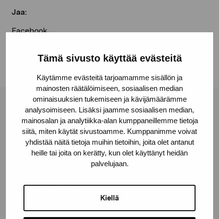
Jaa:
Facebook
Linkedin
Tämä sivusto käyttää evästeitä
Käytämme evästeitä tarjoamamme sisällön ja
mainosten räätälöimiseen, sosiaalisen median
ominaisuuksien tukemiseen ja kävijämäärämme
Pro Artibus -säätiö
analysoimiseen. Lisäksi jaamme sosiaalisen median,
mainosalan ja analytiikka-alan kumppaneillemme tietoja
siitä, miten käytät sivustoamme. Kumppanimme voivat
yhdistää näitä tietoja muihin tietoihin, joita olet antanut
Kustaa Vaasan katu 11
heille tai joita on kerätty, kun olet käyttänyt heidän
10600 Tammisaari
palvelujaan.
proartibus@proartibus.fi
+358 (0)50 371 6339
Kiellä