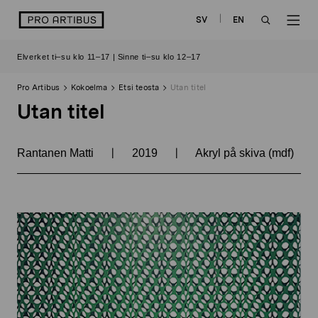
Siirry
logo
SV
EN
sisältöön
OPEN
OP
Elverket ti–su klo 11–17 | Sinne ti–su klo 12–17
SEARCH
NAV
Pro Artibus
Kokoelma
Etsi teosta
Utan titel
Utan titel
|
|
Rantanen Matti
2019
Akryl på skiva (mdf)