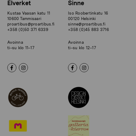
Elverket
Sinne
Kustaa Vaasan katu 11
Iso Roobertinkatu 16
10600 Tammisaari
00120 Helsinki
proartibus@proartibus.fi
sinne@proartibus.fi
+358 (0)50 371 6339
+358 (0)45 883 3716
Avoinna
Avoinna
ti–su klo 11–17
ti–su klo 12–17