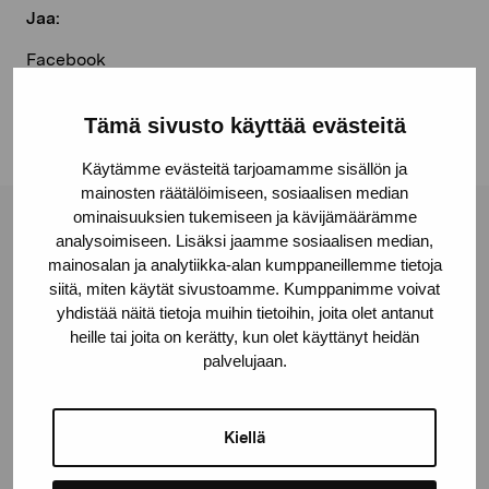
Jaa:
Facebook
Linkedin
Tämä sivusto käyttää evästeitä
Käytämme evästeitä tarjoamamme sisällön ja
mainosten räätälöimiseen, sosiaalisen median
ominaisuuksien tukemiseen ja kävijämäärämme
Pro Artibus -säätiö
analysoimiseen. Lisäksi jaamme sosiaalisen median,
mainosalan ja analytiikka-alan kumppaneillemme tietoja
siitä, miten käytät sivustoamme. Kumppanimme voivat
yhdistää näitä tietoja muihin tietoihin, joita olet antanut
Kustaa Vaasan katu 11
heille tai joita on kerätty, kun olet käyttänyt heidän
10600 Tammisaari
palvelujaan.
proartibus@proartibus.fi
+358 (0)50 371 6339
Kiellä