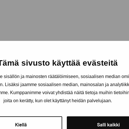
Tämä sivusto käyttää evästeitä
sisällön ja mainosten räätälöimiseen, sosiaalisen median om
. Lisäksi jaamme sosiaalisen median, mainosalan ja analytii
amme. Kumppanimme voivat yhdistää näitä tietoja muihin tietoihin, 
äätiö
joita on kerätty, kun olet käyttänyt heidän palvelujaan.
Pysy ajantasalla näyttelyistä 
Kiellä
Salli kaikki