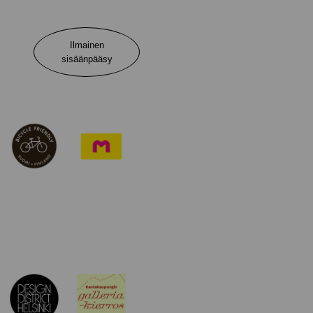
Ilmainen
sisäänpääsy