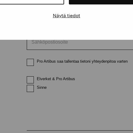
Etunimi
Sukunimi
Näytä tiedot
Sähköpostiosoite
Pro Artibus saa tallentaa tietoni yhteydenpitoa varten
Elverket & Pro Artibus
Sinne