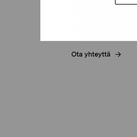
proartibus@proartibus.fi
+358 (0)50 371 6339
Ota yhteyttä