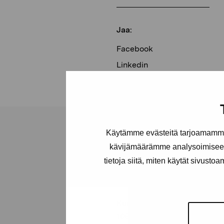
Jaa:
Facebook
Linkedin
Käytämme evästeitä tarjoamamme 
kävijämäärämme analysoimiseen
tietoja siitä, miten käytät sivusto
Pro Artibus -s
Kustaa Vaasan katu 11
10600 Tammisaari