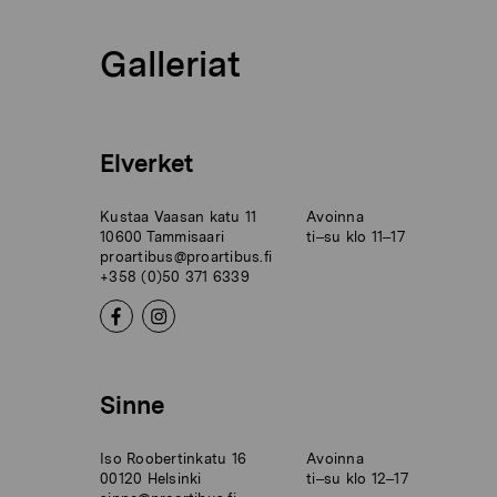
Galleriat
Elverket
Kustaa Vaasan katu 11
Avoinna
10600 Tammisaari
ti–su klo 11–17
proartibus@proartibus.fi
+358 (0)50 371 6339
Sinne
Iso Roobertinkatu 16
Avoinna
00120 Helsinki
ti–su klo 12–17