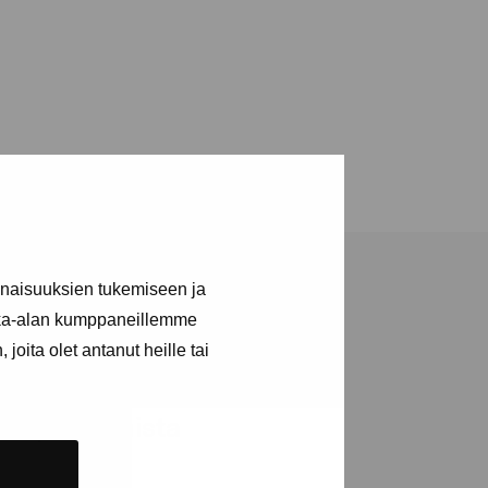
inaisuuksien tukemiseen ja
kka-alan kumppaneillemme
joita olet antanut heille tai
ja tapahtumista