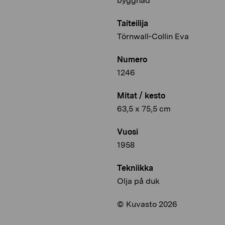
byggnad
Taiteilija
Törnwall-Collin Eva
Numero
1246
Mitat / kesto
63,5 x 75,5 cm
Vuosi
1958
Tekniikka
Olja på duk
© Kuvasto 2026