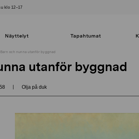
–su klo 12–17
Näyttelyt
Tapahtumat
K
Barn och nunna utanför byggnad
unna utanför byggnad
|
58
Olja på duk