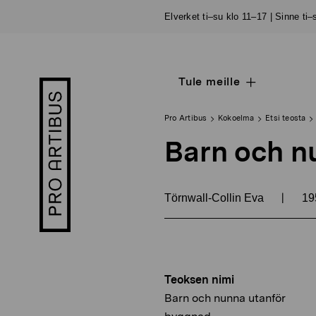
Siirry
Elverket ti–su klo 11–17 | Sinne ti
sisältöön
Tule meille
Open
Pro
sub
Artibus
navigation
logo
Pro Artibus
Kokoelma
Etsi teosta
Barn och n
|
Törnwall-Collin Eva
19
Teoksen nimi
Barn och nunna utanför