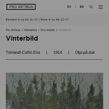
Siirry
logo
SV
EN
sisältöön
OPEN
OP
Elverket ti–su klo 11–17 | Sinne ti–su klo 12–17
SEARCH
NAV
Pro Artibus
Kokoelma
Etsi teosta
Vinterbild
Vinterbild
|
|
Törnwall-Collin Eva
1914
Olja på duk