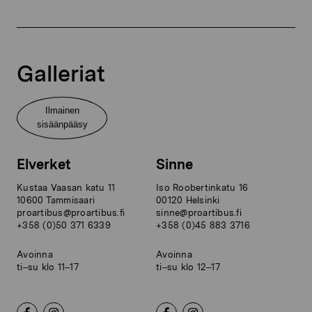
Galleriat
Ilmainen
sisäänpääsy
Elverket
Sinne
Kustaa Vaasan katu 11
Iso Roobertinkatu 16
10600 Tammisaari
00120 Helsinki
proartibus@proartibus.fi
sinne@proartibus.fi
+358 (0)50 371 6339
+358 (0)45 883 3716
Avoinna
Avoinna
ti–su klo 11–17
ti–su klo 12–17