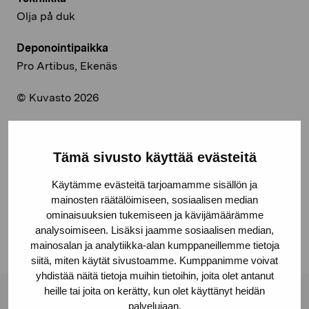
Olja på duk
Deponointipaikka
Pro Artibus, Ekenäs
© Kuvasto 2026
Tämä sivusto käyttää evästeitä
Jaa:
Käytämme evästeitä tarjoamamme sisällön ja
Facebook
mainosten räätälöimiseen, sosiaalisen median
ominaisuuksien tukemiseen ja kävijämäärämme
Linkedin
analysoimiseen. Lisäksi jaamme sosiaalisen median,
mainosalan ja analytiikka-alan kumppaneillemme tietoja
siitä, miten käytät sivustoamme. Kumppanimme voivat
yhdistää näitä tietoja muihin tietoihin, joita olet antanut
heille tai joita on kerätty, kun olet käyttänyt heidän
palvelujaan.