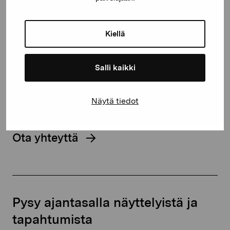
Pro Artibus -säätiö
Kustaa Vaasan katu 11
Kiellä
10600 Tammisaari
proartibus@proartibus.fi
Salli kaikki
+358 (0)50 371 6339
Näytä tiedot
Ota yhteyttä
Pysy ajantasalla näyttelyistä ja
tapahtumista