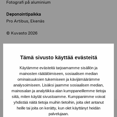
Fotografi på aluminium
Deponointipaikka
Pro Artibus, Ekenäs
© Kuvasto 2026
Tämä sivusto käyttää evästeitä
Jaa:
Käytämme evästeitä tarjoamamme sisällön ja
Facebook
mainosten räätälöimiseen, sosiaalisen median
Linkedin
ominaisuuksien tukemiseen ja kävijämäärämme
analysoimiseen. Lisäksi jaamme sosiaalisen median,
mainosalan ja analytiikka-alan kumppaneillemme tietoja
siitä, miten käytät sivustoamme. Kumppanimme voivat
yhdistää näitä tietoja muihin tietoihin, joita olet antanut
heille tai joita on kerätty, kun olet käyttänyt heidän
Pro Artibus -säätiö
palvelujaan.