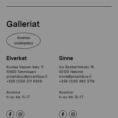
Galleriat
Ilmainen
sisäänpääsy
Elverket
Sinne
Kustaa Vaasan katu 11
Iso Roobertinkatu 16
10600 Tammisaari
00120 Helsinki
proartibus@proartibus.fi
sinne@proartibus.fi
+358 (0)50 371 6339
+358 (0)45 883 3716
Avoinna
Avoinna
ti–su klo 11–17
ti–su klo 12–17