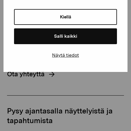
Kustaa Vaasan katu 11
Kiellä
10600 Tammisaari
proartibus@proartibus.fi
Salli kaikki
+358 (0)50 371 6339
Näytä tiedot
Ota yhteyttä
Pysy ajantasalla näyttelyistä ja
tapahtumista