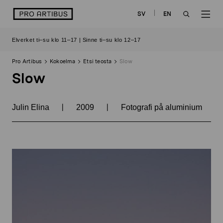
Siirry
logo
SV
EN
sisältöön
OPEN
OP
Elverket ti–su klo 11–17 | Sinne ti–su klo 12–17
SEARCH
NAV
Pro Artibus
Kokoelma
Etsi teosta
Slow
Slow
|
|
Julin Elina
2009
Fotografi på aluminium