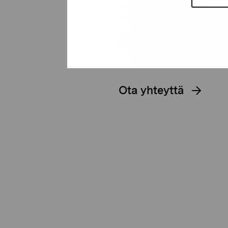
proartibus@proartibus.fi
+358 (0)50 371 6339
Ota yhteyttä