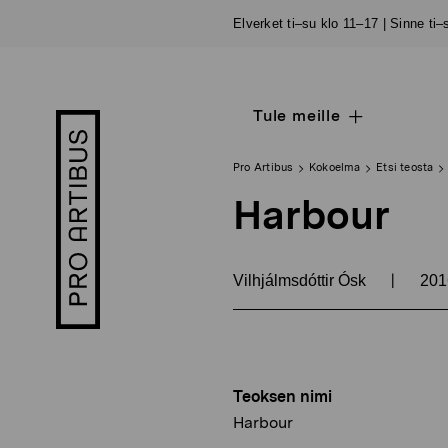
Siirry
Elverket ti–su klo 11–17 | Sinne ti
sisältöön
Tule meille
Open
Pro
sub
Artibus
navigation
logo
Pro Artibus
Kokoelma
Etsi teosta
Harbour
|
Vilhjálmsdóttir Ósk
20
Teoksen nimi
Harbour