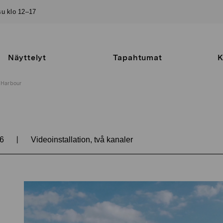
–su klo 12–17
Näyttelyt
Tapahtumat
K
Harbour
|
16
Videoinstallation, två kanaler