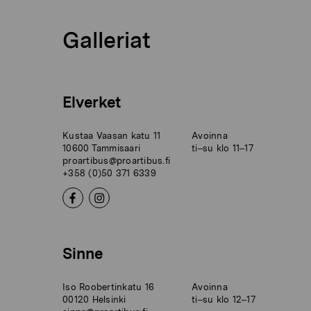
Galleriat
Elverket
Kustaa Vaasan katu 11
Avoinna
10600 Tammisaari
ti–su klo 11–17
proartibus@proartibus.fi
+358 (0)50 371 6339
Sinne
Iso Roobertinkatu 16
Avoinna
00120 Helsinki
ti–su klo 12–17