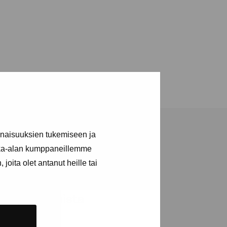
inaisuuksien tukemiseen ja
kka-alan kumppaneillemme
joita olet antanut heille tai
ja tapahtumista