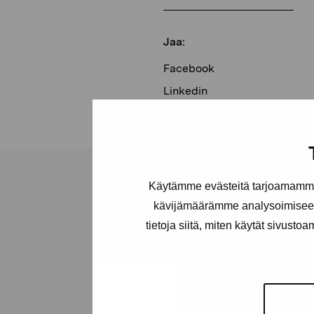
Jaa:
Facebook
Linkedin
Käytämme evästeitä tarjoamamme 
kävijämäärämme analysoimiseen
tietoja siitä, miten käytät sivusto
Pro Artibus -s
Kustaa Vaasan katu 11
10600 Tammisaari