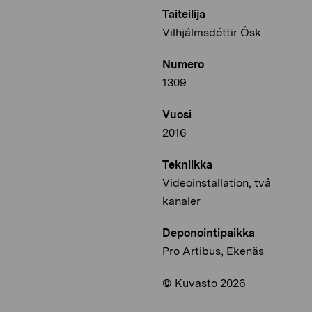
Taiteilija
Vilhjálmsdóttir Ósk
Numero
1309
Vuosi
2016
Tekniikka
Videoinstallation, två
kanaler
Deponointipaikka
Pro Artibus, Ekenäs
© Kuvasto 2026