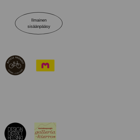
Ilmainen
sisäänpääsy