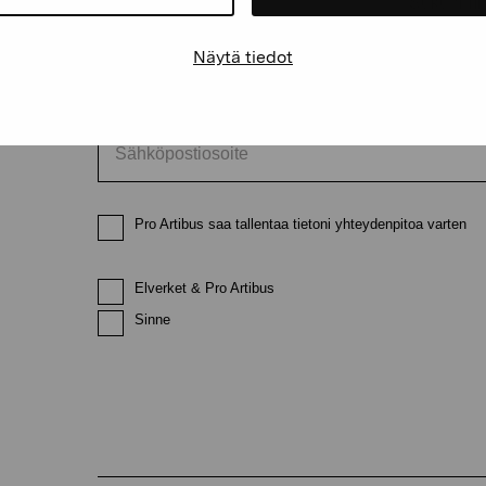
Etunimi
Sukunimi
Näytä tiedot
Sähköpostiosoite
Pro Artibus saa tallentaa tietoni yhteydenpitoa varten
Elverket & Pro Artibus
Sinne