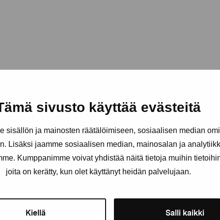
Tämä sivusto käyttää evästeitä
sisällön ja mainosten räätälöimiseen, sosiaalisen median om
. Lisäksi jaamme sosiaalisen median, mainosalan ja analytii
amme. Kumppanimme voivat yhdistää näitä tietoja muihin tietoihin, 
äätiö
joita on kerätty, kun olet käyttänyt heidän palvelujaan.
Pysy ajantasalla näyttelyistä 
Kiellä
Salli kaikki