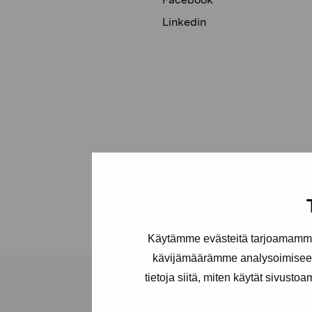
Linkedin
Käytämme evästeitä tarjoamamme 
kävijämäärämme analysoimiseen
tietoja siitä, miten käytät sivusto