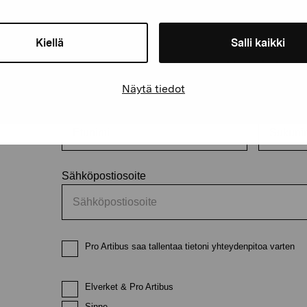
äätiö
Kiellä
Salli kaikki
Pysy ajantasalla näyttelyistä 
Näytä tiedot
Etunimi
Sukunimi
Sähköpostiosoite
Pro Artibus saa tallentaa tietoni yhteydenpitoa varten
Elverket & Pro Artibus
Sinne