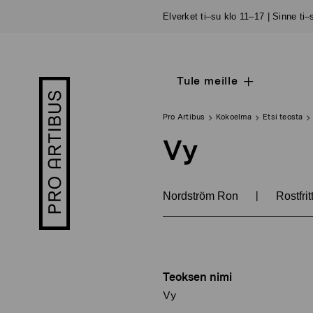
Siirry
Elverket ti–su klo 11–17 | Sinne ti
sisältöön
Tule meille
Open
Pro
sub
Artibus
navigation
logo
Pro Artibus
Kokoelma
Etsi teosta
Vy
|
Nordström Ron
Rostfritt
Teoksen nimi
Vy