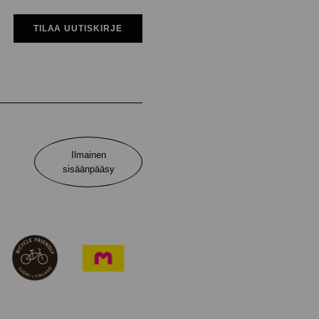
TILAA UUTISKIRJE
Ilmainen
sisäänpääsy