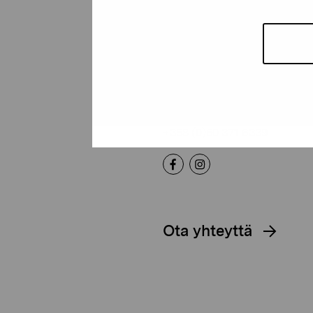
Pro Artibus -s
Kustaa Vaasan katu 11
10600 Tammisaari
proartibus@proartibus.fi
+358 (0)50 371 6339
Ota yhteyttä