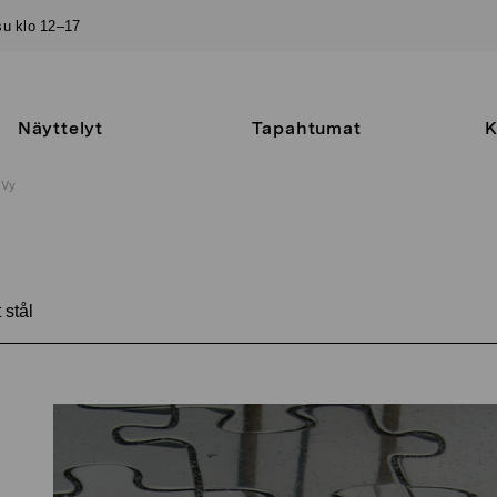
–su klo 12–17
Näyttelyt
Tapahtumat
K
Vy
 stål