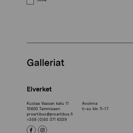
Galleriat
Elverket
Kustaa Vaasan katu 11
Avoinna
10600 Tammisaari
ti–su klo 11–17
proartibus@proartibus.fi
+358 (0)50 371 6339