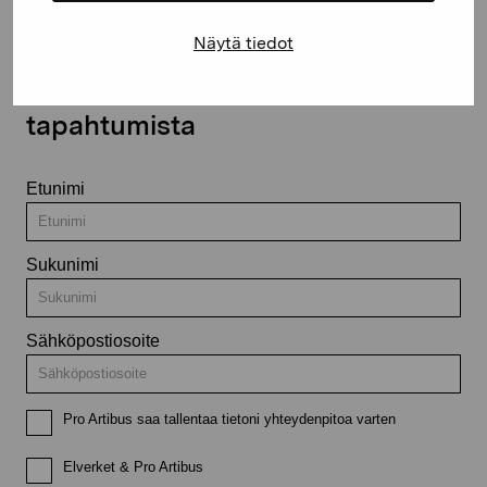
Näytä tiedot
Pysy ajantasalla näyttelyistä ja
tapahtumista
Etunimi
Sukunimi
Sähköpostiosoite
Pro Artibus saa tallentaa tietoni yhteydenpitoa varten
Elverket & Pro Artibus