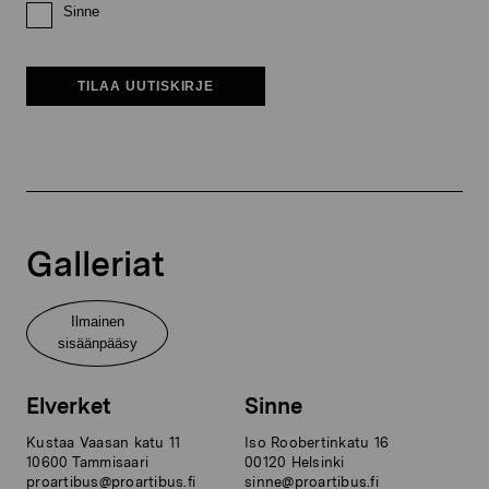
Sinne
TILAA UUTISKIRJE
Galleriat
Ilmainen
sisäänpääsy
Elverket
Sinne
Kustaa Vaasan katu 11
Iso Roobertinkatu 16
10600 Tammisaari
00120 Helsinki
proartibus@proartibus.fi
sinne@proartibus.fi