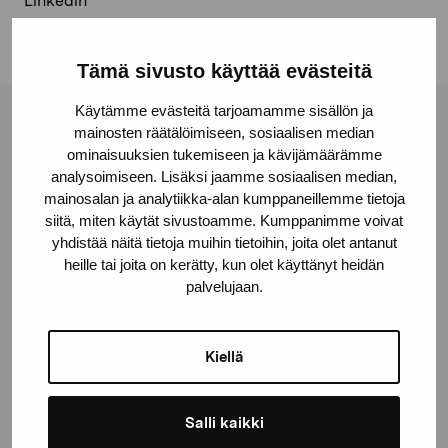
Linkedin
Tämä sivusto käyttää evästeitä
Käytämme evästeitä tarjoamamme sisällön ja
Pro Artibus -säätiö
mainosten räätälöimiseen, sosiaalisen median
ominaisuuksien tukemiseen ja kävijämäärämme
analysoimiseen. Lisäksi jaamme sosiaalisen median,
mainosalan ja analytiikka-alan kumppaneillemme tietoja
Kustaa Vaasan katu 11
siitä, miten käytät sivustoamme. Kumppanimme voivat
10600 Tammisaari
yhdistää näitä tietoja muihin tietoihin, joita olet antanut
proartibus@proartibus.fi
heille tai joita on kerätty, kun olet käyttänyt heidän
+358 (0)50 371 6339
palvelujaan.
Kiellä
Ota yhteyttä
Salli kaikki