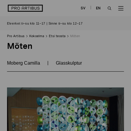
Siirry
logo
SV
EN
sisältöön
OPEN
OP
Elverket ti–su klo 11–17 | Sinne ti–su klo 12–17
SEARCH
NAV
Pro Artibus
Kokoelma
Etsi teosta
Möten
Möten
|
Moberg Camilla
Glasskulptur