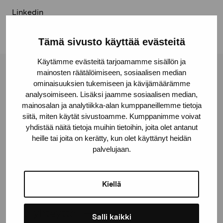
Linkedin
Tämä sivusto käyttää evästeitä
Käytämme evästeitä tarjoamamme sisällön ja
mainosten räätälöimiseen, sosiaalisen median
Pro Artibus -säätiö
ominaisuuksien tukemiseen ja kävijämäärämme
analysoimiseen. Lisäksi jaamme sosiaalisen median,
mainosalan ja analytiikka-alan kumppaneillemme tietoja
Kustaa Vaasan katu 11
siitä, miten käytät sivustoamme. Kumppanimme voivat
10600 Tammisaari
yhdistää näitä tietoja muihin tietoihin, joita olet antanut
proartibus@proartibus.fi
heille tai joita on kerätty, kun olet käyttänyt heidän
palvelujaan.
+358 (0)50 371 6339
Kiellä
Ota yhteyttä
Salli kaikki