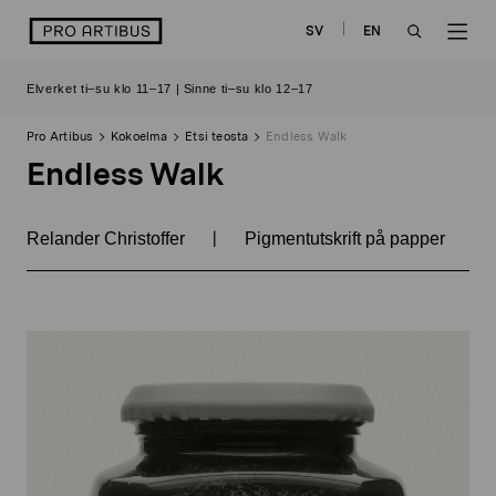
Siirry
logo
SV
EN
sisältöön
OPEN
OP
Elverket ti–su klo 11–17 | Sinne ti–su klo 12–17
SEARCH
NAV
Pro Artibus
Kokoelma
Etsi teosta
Endless Walk
Endless Walk
|
Relander Christoffer
Pigmentutskrift på papper