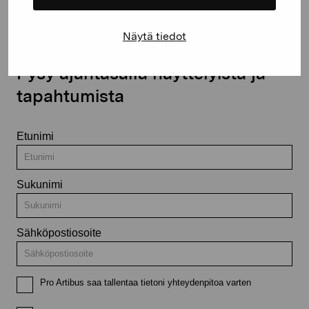
Näytä tiedot
Pysy ajantasalla näyttelyistä ja
tapahtumista
Etunimi
Sukunimi
Sähköpostiosoite
Pro Artibus saa tallentaa tietoni yhteydenpitoa varten