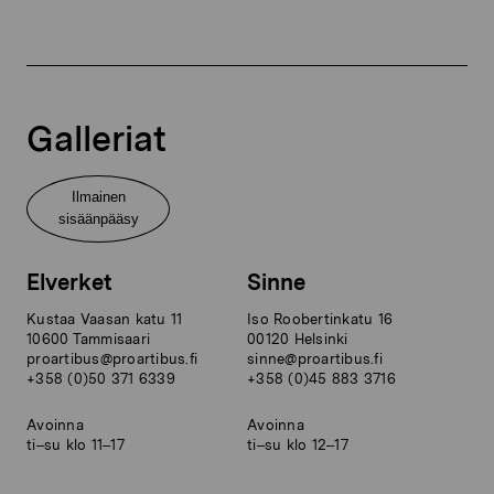
Galleriat
Ilmainen
sisäänpääsy
Elverket
Sinne
Kustaa Vaasan katu 11
Iso Roobertinkatu 16
10600 Tammisaari
00120 Helsinki
proartibus@proartibus.fi
sinne@proartibus.fi
+358 (0)50 371 6339
+358 (0)45 883 3716
Avoinna
Avoinna
ti–su klo 11–17
ti–su klo 12–17