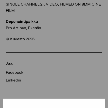
SINGLE CHANNEL 2K VIDEO, FILMED ON 8MM CINE
FILM
Deponointipaikka
Pro Artibus, Ekenäs
© Kuvasto 2026
Jaa:
Facebook
Linkedin