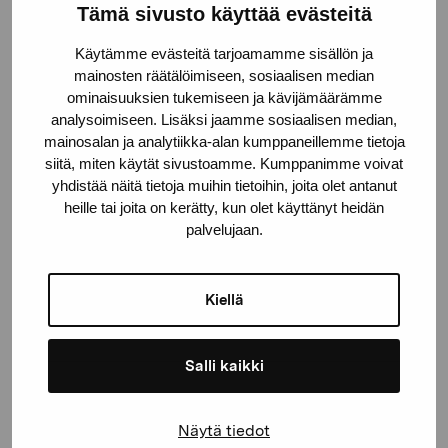
Tämä sivusto käyttää evästeitä
Pro Artibus -säätiö
Käytämme evästeitä tarjoamamme sisällön ja
mainosten räätälöimiseen, sosiaalisen median
Kustaa Vaasan katu 11
ominaisuuksien tukemiseen ja kävijämäärämme
10600 Tammisaari
analysoimiseen. Lisäksi jaamme sosiaalisen median,
proartibus@proartibus.fi
mainosalan ja analytiikka-alan kumppaneillemme tietoja
+358 (0)50 371 6339
siitä, miten käytät sivustoamme. Kumppanimme voivat
yhdistää näitä tietoja muihin tietoihin, joita olet antanut
heille tai joita on kerätty, kun olet käyttänyt heidän
palvelujaan.
Ota yhteyttä
Kiellä
Salli kaikki
Pysy ajantasalla näyttelyistä ja
Näytä tiedot
tapahtumista