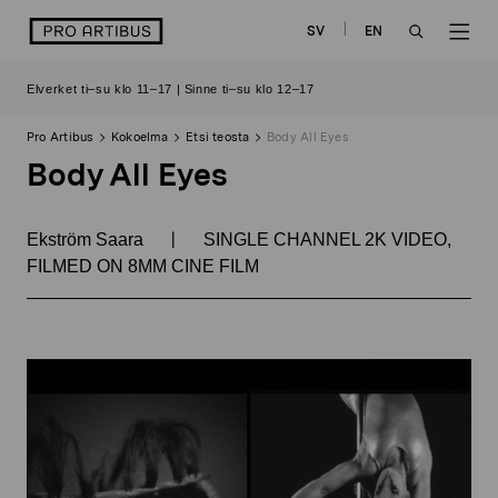
Siirry
logo
SV
EN
sisältöön
OPEN
OP
Elverket ti–su klo 11–17 | Sinne ti–su klo 12–17
SEARCH
NAV
Pro Artibus
Kokoelma
Etsi teosta
Body All Eyes
Body All Eyes
|
Ekström Saara
SINGLE CHANNEL 2K VIDEO,
FILMED ON 8MM CINE FILM