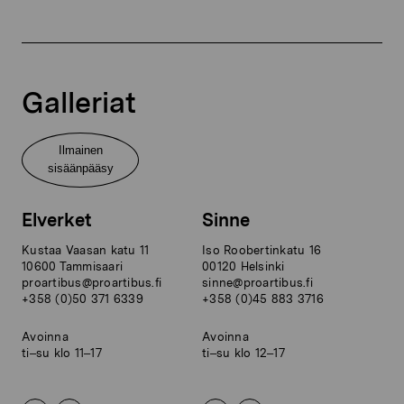
Galleriat
Ilmainen
sisäänpääsy
Elverket
Sinne
Kustaa Vaasan katu 11
Iso Roobertinkatu 16
10600 Tammisaari
00120 Helsinki
proartibus@proartibus.fi
sinne@proartibus.fi
+358 (0)50 371 6339
+358 (0)45 883 3716
Avoinna
Avoinna
ti–su klo 11–17
ti–su klo 12–17