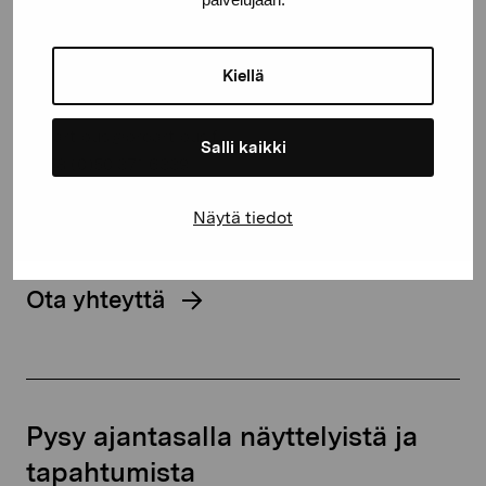
Pro Artibus -säätiö
Kiellä
Kustaa Vaasan katu 11
10600 Tammisaari
proartibus@proartibus.fi
Salli kaikki
+358 (0)50 371 6339
Näytä tiedot
Ota yhteyttä
Pysy ajantasalla näyttelyistä ja
tapahtumista