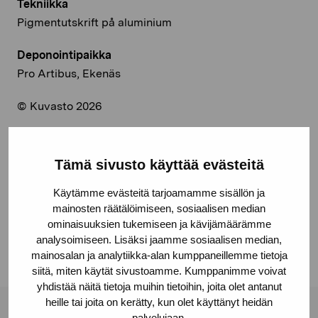
Tekniikka
Pigmentutskrift på aluminium
Deponointipaikka
Pro Artibus, Ekenäs
© Kuvasto 2026
Tämä sivusto käyttää evästeitä
Jaa:
Käytämme evästeitä tarjoamamme sisällön ja
Facebook
mainosten räätälöimiseen, sosiaalisen median
ominaisuuksien tukemiseen ja kävijämäärämme
Linkedin
analysoimiseen. Lisäksi jaamme sosiaalisen median,
mainosalan ja analytiikka-alan kumppaneillemme tietoja
siitä, miten käytät sivustoamme. Kumppanimme voivat
yhdistää näitä tietoja muihin tietoihin, joita olet antanut
heille tai joita on kerätty, kun olet käyttänyt heidän
palvelujaan.