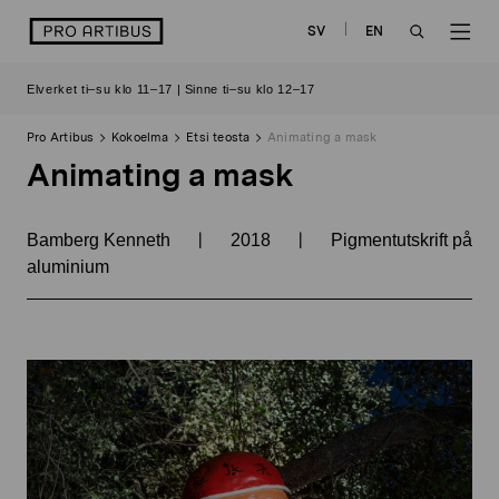
Siirry
logo
SV
EN
sisältöön
OPEN
OP
Elverket ti–su klo 11–17 | Sinne ti–su klo 12–17
SEARCH
NAV
Pro Artibus
Kokoelma
Etsi teosta
Animating a mask
Animating a mask
|
|
Bamberg Kenneth
2018
Pigmentutskrift på
aluminium