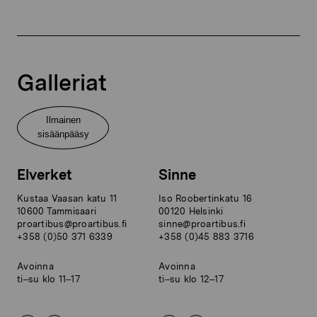
Galleriat
Ilmainen
sisäänpääsy
Elverket
Sinne
Kustaa Vaasan katu 11
Iso Roobertinkatu 16
10600 Tammisaari
00120 Helsinki
proartibus@proartibus.fi
sinne@proartibus.fi
+358 (0)50 371 6339
+358 (0)45 883 3716
Avoinna
Avoinna
ti–su klo 11–17
ti–su klo 12–17