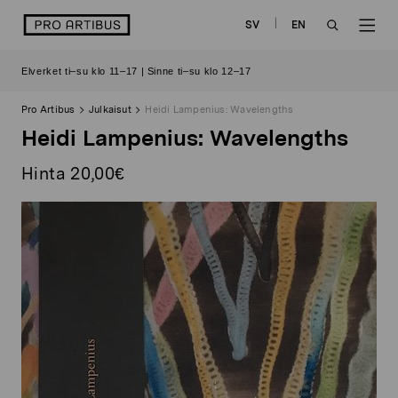
Siirry
logo
SV
EN
sisältöön
OPEN
OP
Elverket ti–su klo 11–17 | Sinne ti–su klo 12–17
SEARCH
NAV
Pro Artibus
Julkaisut
Heidi Lampenius: Wavelengths
Heidi Lampenius: Wavelengths
Hinta 20,00€