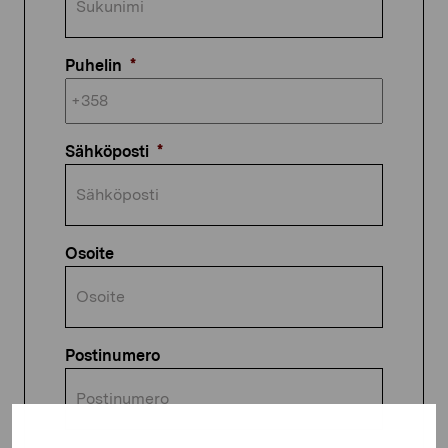
Puhelin
*
Sähköposti
*
Osoite
Postinumero