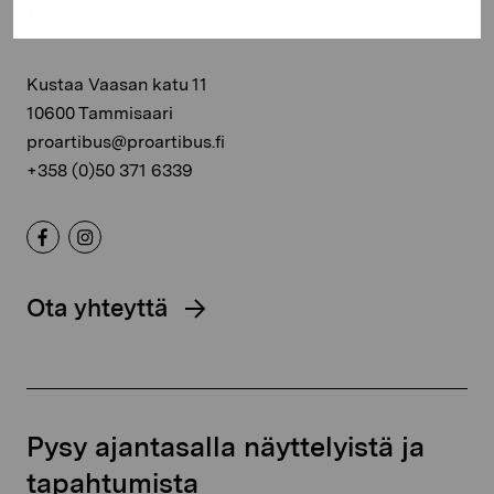
Pro Artibus -säätiö
Kustaa Vaasan katu 11
10600 Tammisaari
proartibus@proartibus.fi
+358 (0)50 371 6339
Ota yhteyttä
Pysy ajantasalla näyttelyistä ja
tapahtumista